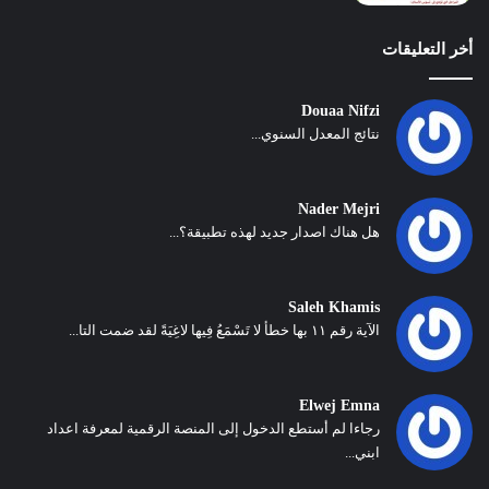
أخر التعليقات
Douaa Nifzi
نتائج المعدل السنوي...
Nader Mejri
هل هناك اصدار جديد لهذه تطبيقة؟...
Saleh Khamis
الآية رقم ١١ بها خطأ لا تَسْمَعُ فِيها لاغِيَةً لقد ضمت التا...
Elwej Emna
رجاءا لم أستطع الدخول إلى المنصة الرقمية لمعرفة اعداد
ابني...