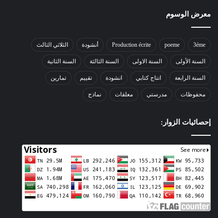
معرض الوسوم
3éme
poeme
Production écrite
أنشودة
الثلاثي الثالث
السنة الأولى
السنة الاولى
السنة الثالثة
السنة الثانية
السنة الرابعة
انتاج كتابي
انشودة
تقييم
تمارين
محفوظات
مدرستي
معلقات
نماذج
إحصائيات الزوار: