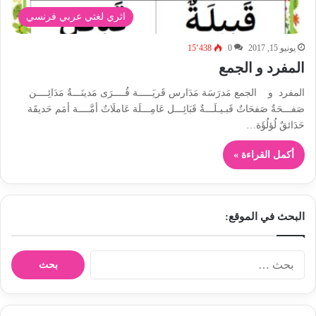
اثري لغتي عربي فرنسي
يونيو 15, 2017
0
15٬438
المفرد و الجمع
المفرد و الجمع مَدرَسَة مَدَارس قَريَـــــة قُــــرَى مَدينَـــةٌ مَدَائِــــن
صَفـــحَةٌ صَفحَاتٌ قَبـيـلَـــةٌ قَبَائِـــل عَامِـــلَة عَاملَاتٌ أمَّــــة أمَم حَديقَة
حَدَائقٌ لُؤلُؤَة…
أكمل القراءة »
البحث في الموقع:
ا
ل
ب
ح