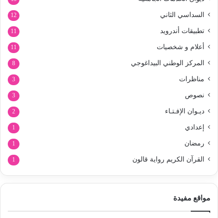
السداسي الثاني
12
تطبيقات أندرويد
11
أعلام و شخصيات
11
المركز الوطني البيداغوجي
8
مناظرات
3
نصوص
3
ديـوان الإفـتـاء
2
إعدادي
1
رمضان
1
القرآن الكريم رواية قالون
1
مواقع مفيدة