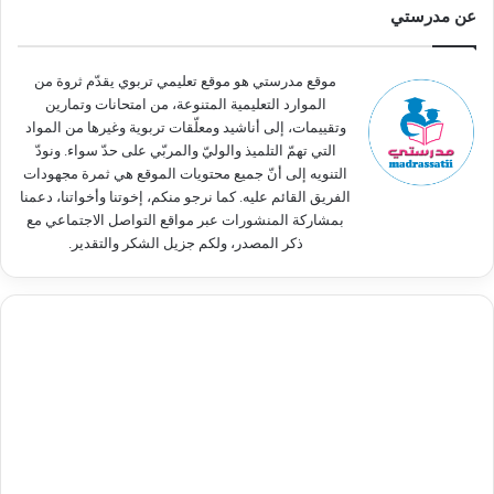
ث
عن مدرستي
ع
ن
:
موقع مدرستي هو موقع تعليمي تربوي يقدّم ثروة من
الموارد التعليمية المتنوعة، من امتحانات وتمارين
وتقييمات، إلى أناشيد ومعلّقات تربوية وغيرها من المواد
التي تهمّ التلميذ والوليّ والمربّي على حدّ سواء. ونودّ
التنويه إلى أنّ جميع محتويات الموقع هي ثمرة مجهودات
الفريق القائم عليه. كما نرجو منكم، إخوتنا وأخواتنا، دعمنا
بمشاركة المنشورات عبر مواقع التواصل الاجتماعي مع
ذكر المصدر، ولكم جزيل الشكر والتقدير.