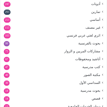
آدونات
247
تمارين
293
أساسي
213
غير مصنف
115
اثري لغتي عربي فرنسي
103
بحوث بالفرنسية
99
مشاركات المربين و الزوار
75
أناشيد ومحفوظات
67
كتب مدرسية
47
مكتبة الصور
40
السداسي الأول
30
بحوث مدرسية
14
قصص
14
ديوان الخدمات الجامعية
13