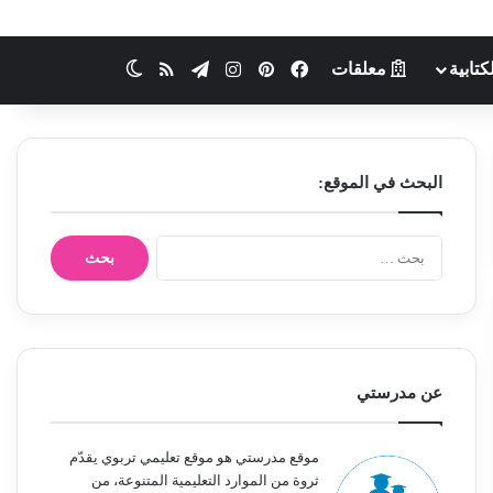
كتابية
معلقات
فيسبوك
بينتيريست
انستقرام
تيلقرام
ملخص الموقع RSS
الوضع المظلم
البحث في الموقع:
ا
ل
ب
ح
ث
ع
ن
عن مدرستي
:
موقع مدرستي هو موقع تعليمي تربوي يقدّم
ثروة من الموارد التعليمية المتنوعة، من