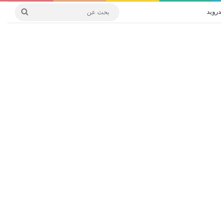
درويد
بحث
عن