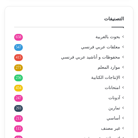
التصنيفات
بحوث بالعربية
658
معلقات عربي فرنسي
547
محفوظات و أناشيد عربي فرنسي
415
موارد المعلم
271
الإنتاجات الكتابية
256
امتحانات
454
آدونات
247
تمارين
293
أساسي
213
غير مصنف
115