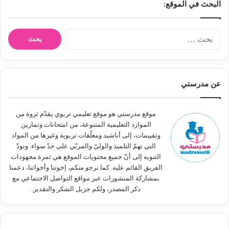
البحث في الموقع:
ا
ل
ب
ح
ث
عن مدرستي
ع
ن
:
موقع مدرستي هو موقع تعليمي تربوي يقدّم ثروة من
الموارد التعليمية المتنوعة، من امتحانات وتمارين
وتقييمات، إلى أناشيد ومعلّقات تربوية وغيرها من المواد
التي تهمّ التلميذ والوليّ والمربّي على حدّ سواء. ونودّ
التنويه إلى أنّ جميع محتويات الموقع هي ثمرة مجهودات
الفريق القائم عليه. كما نرجو منكم، إخوتنا وأخواتنا، دعمنا
بمشاركة المنشورات عبر مواقع التواصل الاجتماعي مع
ذكر المصدر، ولكم جزيل الشكر والتقدير.