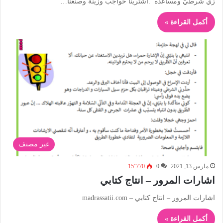
زي شرطيّ ومساعده .اشترينا حواجب وزينة وصنعنا…
أكمل القراءة »
غير مصنف
مارس 13, 2021
0
15٬770
اشارات المرور – انتاج كتابي
اشارات المرور – انتاج كتابي – madrassatii.com
أكمل القراءة »