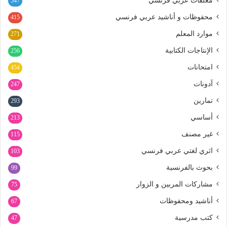
معلقات عربي فرنسي
547
محفوظات و أناشيد عربي فرنسي
415
موارد المعلم
271
الإنتاجات الكتابية
256
امتحانات
454
آدونات
247
تمارين
293
أساسي
213
غير مصنف
115
اثري لغتي عربي فرنسي
103
بحوث بالفرنسية
99
مشاركات المربين و الزوار
75
أناشيد ومحفوظات
67
كتب مدرسية
47