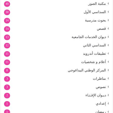
مكتبة الصور
40
السداسي الأول
30
بحوث مدرسية
14
قصص
14
ديوان الخدمات الجامعية
13
السداسي الثاني
12
تطبيقات أندرويد
11
أعلام و شخصيات
11
المركز الوطني البيداغوجي
8
مناظرات
3
نصوص
3
ديـوان الإفـتـاء
2
إعدادي
1
رمضان
1