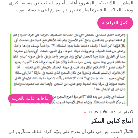
المبادرات الشّخصيّة و المشروع أعلنت أميرة العناكب عن مسابقة كبرى
ودعت العناكب الصّغيرة لمباراة تظهر فيها مهارتها في هندسة البيوت…
أكمل القراءة »
إنتاجات كتابية بالعربية
مايو 20, 2021
0
37٬000
انتاج كتابي التنكر
التّنكّر اتّفقت مع أخي على أن نخرج على بقيّة أفراد العائلة متنكّرين في