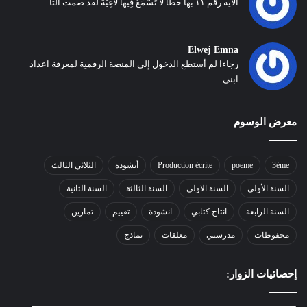
الآية رقم ١١ بها خطأ لا تَسْمَعُ فِيها لاغِيَةً لقد ضمت التا...
Elwej Emna
رجاءا لم أستطع الدخول إلى المنصة الرقمية لمعرفة اعداد
ابني...
معرض الوسوم
3éme
poeme
Production écrite
أنشودة
الثلاثي الثالث
السنة الأولى
السنة الاولى
السنة الثالثة
السنة الثانية
السنة الرابعة
انتاج كتابي
انشودة
تقييم
تمارين
محفوظات
مدرستي
معلقات
نماذج
إحصائيات الزوار: