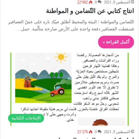
أغسطس 9, 2021
0
22٬682
انتاج كتابي عن التّضامن و المواطنة
التّضامن والمواطنة / البيئة والمحيط أطلق صيّاد ناره على عشّ العصافير
فسقطت العصافير دفعة واحدة على الأرض صارخة متألّمة. حمل…
أكمل القراءة »
الإنتاجات الكتابية
أغسطس 9, 2021
0
21٬276