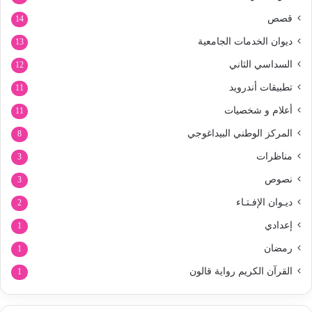
قصص
14
ديوان الخدمات الجامعية
13
السداسي الثاني
12
تطبيقات أندرويد
11
أعلام و شخصيات
11
المركز الوطني البيداغوجي
8
مناظرات
3
نصوص
3
ديـوان الإفـتـاء
2
إعدادي
1
رمضان
1
القرآن الكريم رواية قالون
1