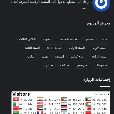
رجاءا لم أستطع الدخول إلى المنصة الرقمية لمعرفة اعداد
ابني...
معرض الوسوم
3éme
poeme
Production écrite
أنشودة
الثلاثي الثالث
السنة الأولى
السنة الاولى
السنة الثالثة
السنة الثانية
السنة الرابعة
انتاج كتابي
انشودة
تقييم
تمارين
محفوظات
مدرستي
معلقات
نماذج
إحصائيات الزوار: