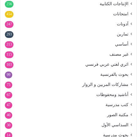
الإنتاجات الكتابية
256
امتحانات
454
آدونات
247
تمارين
293
أساسي
213
غير مصنف
115
اثري لغتي عربي فرنسي
103
بحوث بالفرنسية
99
مشاركات المربين و الزوار
75
أناشيد ومحفوظات
67
كتب مدرسية
47
مكتبة الصور
40
السداسي الأول
30
بحوث مدرسية
14