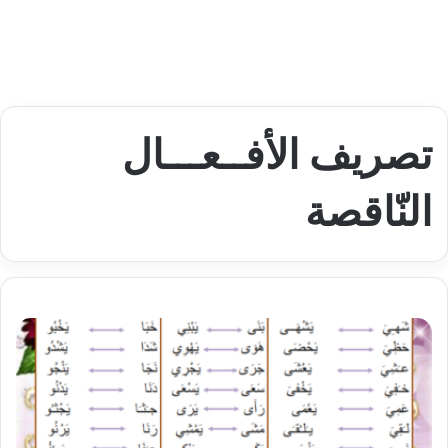
تصريف الأفــعـــال
النّاقصة