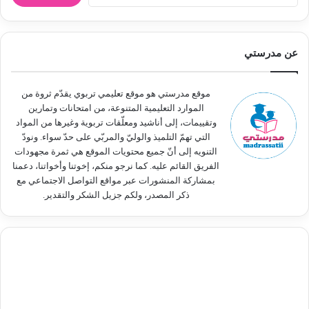
ل
ب
ح
ث
عن مدرستي
ع
ن
:
موقع مدرستي هو موقع تعليمي تربوي يقدّم ثروة من
الموارد التعليمية المتنوعة، من امتحانات وتمارين
وتقييمات، إلى أناشيد ومعلّقات تربوية وغيرها من المواد
التي تهمّ التلميذ والوليّ والمربّي على حدّ سواء. ونودّ
التنويه إلى أنّ جميع محتويات الموقع هي ثمرة مجهودات
الفريق القائم عليه. كما نرجو منكم، إخوتنا وأخواتنا، دعمنا
بمشاركة المنشورات عبر مواقع التواصل الاجتماعي مع
ذكر المصدر، ولكم جزيل الشكر والتقدير.