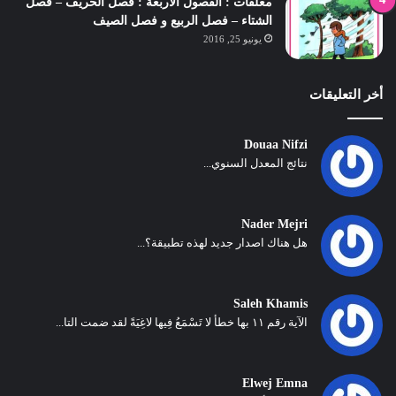
معلقات : الفصول الاربعة : فصل الخريف – فصل
الشتاء – فصل الربيع و فصل الصيف
يونيو 25, 2016
أخر التعليقات
Douaa Nifzi
نتائج المعدل السنوي...
Nader Mejri
هل هناك اصدار جديد لهذه تطبيقة؟...
Saleh Khamis
الآية رقم ١١ بها خطأ لا تَسْمَعُ فِيها لاغِيَةً لقد ضمت التا...
Elwej Emna