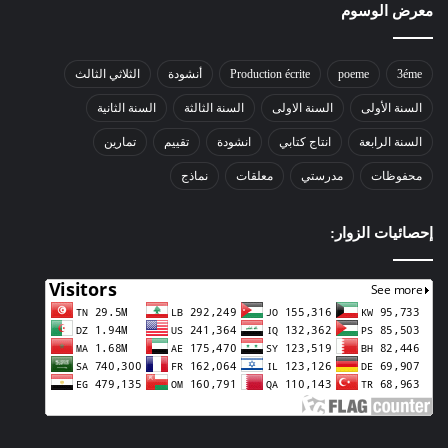
معرض الوسوم
3éme
poeme
Production écrite
أنشودة
الثلاثي الثالث
السنة الأولى
السنة الاولى
السنة الثالثة
السنة الثانية
السنة الرابعة
انتاج كتابي
انشودة
تقييم
تمارين
محفوظات
مدرستي
معلقات
نماذج
إحصائيات الزوار: