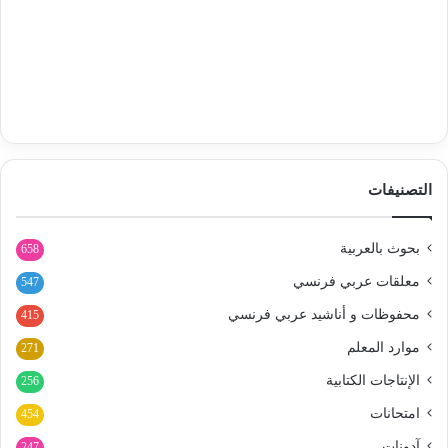
التصنيفات
بحوث بالعربية
658
معلقات عربي فرنسي
547
محفوظات و أناشيد عربي فرنسي
415
موارد المعلم
271
الإنتاجات الكتابية
256
امتحانات
454
آدونات
247