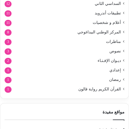
السداسي الثاني
12
تطبيقات أندرويد
11
أعلام و شخصيات
11
المركز الوطني البيداغوجي
8
مناظرات
3
نصوص
3
ديـوان الإفـتـاء
2
إعدادي
1
رمضان
1
القرآن الكريم رواية قالون
1
مواقع مفيدة
مدونة مدرستي