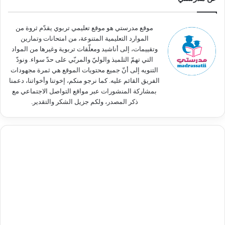
ع
ن
:
موقع مدرستي هو موقع تعليمي تربوي يقدّم ثروة من
الموارد التعليمية المتنوعة، من امتحانات وتمارين
وتقييمات، إلى أناشيد ومعلّقات تربوية وغيرها من المواد
التي تهمّ التلميذ والوليّ والمربّي على حدّ سواء. ونودّ
التنويه إلى أنّ جميع محتويات الموقع هي ثمرة مجهودات
الفريق القائم عليه. كما نرجو منكم، إخوتنا وأخواتنا، دعمنا
بمشاركة المنشورات عبر مواقع التواصل الاجتماعي مع
ذكر المصدر، ولكم جزيل الشكر والتقدير.