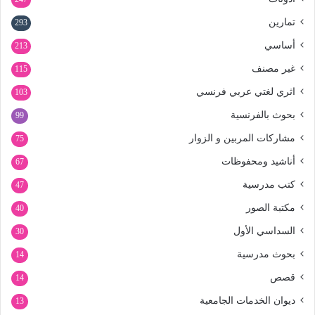
تمارين
293
أساسي
213
غير مصنف
115
اثري لغتي عربي فرنسي
103
بحوث بالفرنسية
99
مشاركات المربين و الزوار
75
أناشيد ومحفوظات
67
كتب مدرسية
47
مكتبة الصور
40
السداسي الأول
30
بحوث مدرسية
14
قصص
14
ديوان الخدمات الجامعية
13