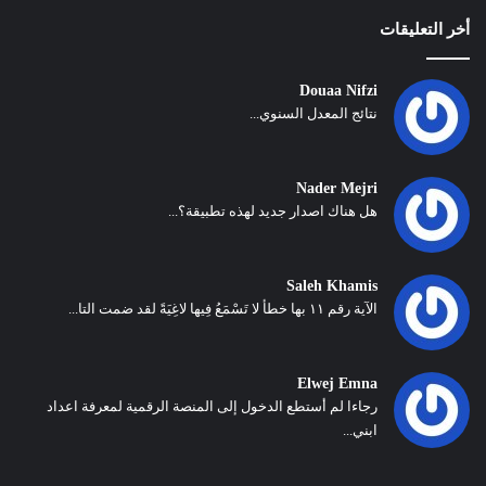
أخر التعليقات
Douaa Nifzi
نتائج المعدل السنوي...
Nader Mejri
هل هناك اصدار جديد لهذه تطبيقة؟...
Saleh Khamis
الآية رقم ١١ بها خطأ لا تَسْمَعُ فِيها لاغِيَةً لقد ضمت التا...
Elwej Emna
رجاءا لم أستطع الدخول إلى المنصة الرقمية لمعرفة اعداد
ابني...