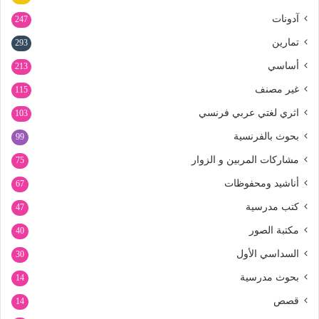
آدونات
247
تمارين
293
أساسي
213
غير مصنف
115
اثري لغتي عربي فرنسي
103
بحوث بالفرنسية
99
مشاركات المربين و الزوار
75
أناشيد ومحفوظات
67
كتب مدرسية
47
مكتبة الصور
40
السداسي الأول
30
بحوث مدرسية
14
قصص
14