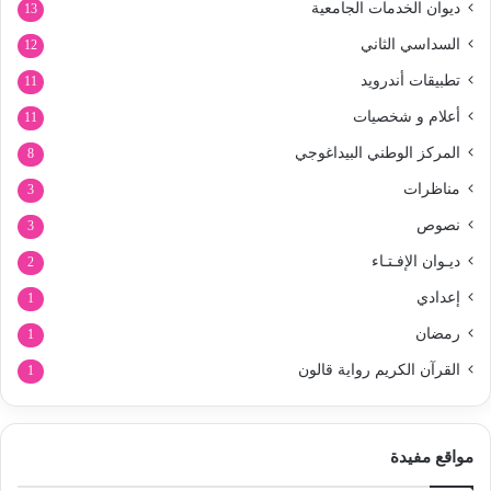
ديوان الخدمات الجامعية
13
السداسي الثاني
12
تطبيقات أندرويد
11
أعلام و شخصيات
11
المركز الوطني البيداغوجي
8
مناظرات
3
نصوص
3
ديـوان الإفـتـاء
2
إعدادي
1
رمضان
1
القرآن الكريم رواية قالون
1
مواقع مفيدة