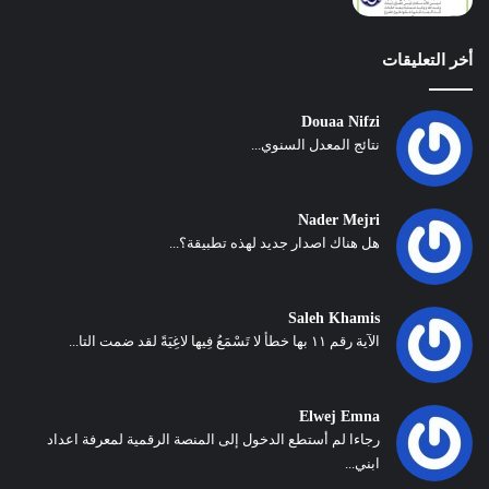
أخر التعليقات
Douaa Nifzi
نتائج المعدل السنوي...
Nader Mejri
هل هناك اصدار جديد لهذه تطبيقة؟...
Saleh Khamis
الآية رقم ١١ بها خطأ لا تَسْمَعُ فِيها لاغِيَةً لقد ضمت التا...
Elwej Emna
رجاءا لم أستطع الدخول إلى المنصة الرقمية لمعرفة اعداد
ابني...