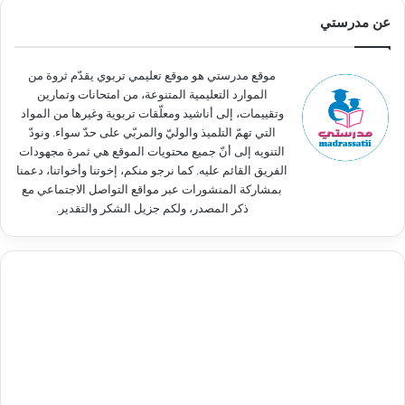
ث
عن مدرستي
ع
ن
:
موقع مدرستي هو موقع تعليمي تربوي يقدّم ثروة من
الموارد التعليمية المتنوعة، من امتحانات وتمارين
وتقييمات، إلى أناشيد ومعلّقات تربوية وغيرها من المواد
التي تهمّ التلميذ والوليّ والمربّي على حدّ سواء. ونودّ
التنويه إلى أنّ جميع محتويات الموقع هي ثمرة مجهودات
الفريق القائم عليه. كما نرجو منكم، إخوتنا وأخواتنا، دعمنا
بمشاركة المنشورات عبر مواقع التواصل الاجتماعي مع
ذكر المصدر، ولكم جزيل الشكر والتقدير.