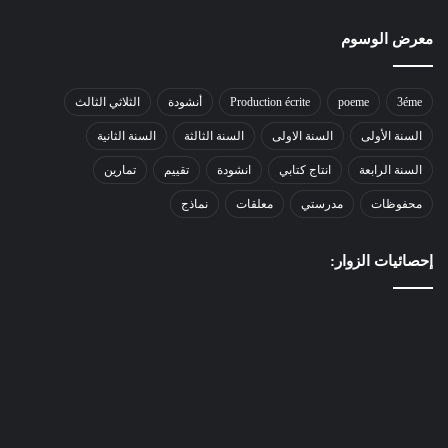
معرض الوسوم
3éme
poeme
Production écrite
أنشودة
الثلاثي الثالث
السنة الأولى
السنة الاولى
السنة الثالثة
السنة الثانية
السنة الرابعة
انتاج كتابي
انشودة
تقييم
تمارين
محفوظات
مدرستي
معلقات
نماذج
إحصائيات الزوار: