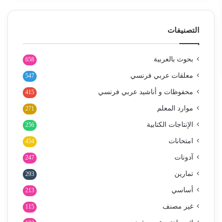
التصنيفات
بحوث بالعربية
658
معلقات عربي فرنسي
547
محفوظات و أناشيد عربي فرنسي
415
موارد المعلم
271
الإنتاجات الكتابية
256
امتحانات
454
آدونات
247
تمارين
293
أساسي
213
غير مصنف
115