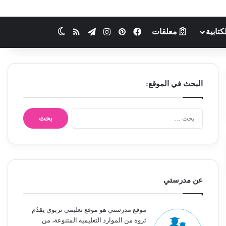
كتابية
معلقات
فيسبوك
بينتيريست
انستقرام
تيلقرام
ملخص الموقع RSS
الوضع المظلم
البحث في الموقع:
ا
ل
ب
ح
ث
ع
ن
عن مدرستي
:
موقع مدرستي هو موقع تعليمي تربوي يقدّم
ثروة من الموارد التعليمية المتنوعة، من