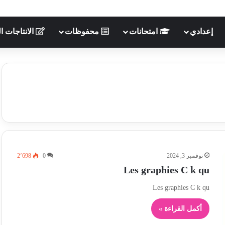
إعدادي
امتحانات
محفوظات
الانتاجات ال
نوفمبر 3, 2024
0
2٬698
Les graphies C k qu
Les graphies C k qu
أكمل القراءة »