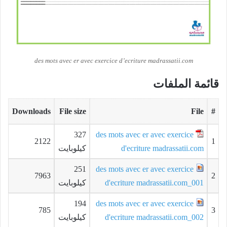
des mots avec er avec exercice d’ecriture madrassatii.com
قائمة الملفات
Downloads
File size
File
#
327
des mots avec er avec exercice
2122
1
d'ecriture madrassatii.com
كيلوبايت
251
des mots avec er avec exercice
7963
2
d'ecriture madrassatii.com_001
كيلوبايت
194
des mots avec er avec exercice
785
3
d'ecriture madrassatii.com_002
كيلوبايت