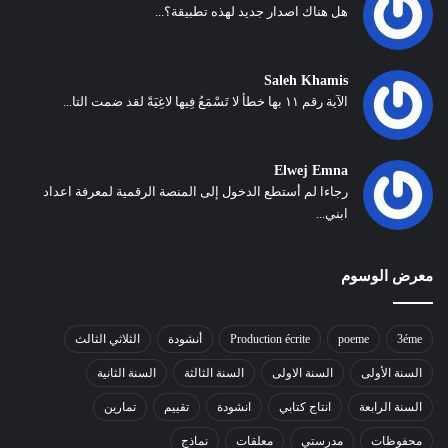
هل هناك اصدار جديد لهذه تطبيقة؟...
Saleh Khamis
الآية رقم ١١ بها خطأ لا تَسْمَعُ فِيها لاغِيَةً لقد ضمت التا...
Elwej Emna
رجاءا لم أستطع الدخول إلى المنصة الرقمية لمعرفة اعداد
ابني...
معرض الوسوم
3éme
poeme
Production écrite
أنشودة
الثلاثي الثالث
السنة الأولى
السنة الاولى
السنة الثالثة
السنة الثانية
السنة الرابعة
انتاج كتابي
انشودة
تقييم
تمارين
محفوظات
مدرستي
معلقات
نماذج