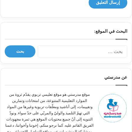
البحث في الموقع:
ا
ل
ب
ح
ث
عن مدرستي
ع
ن
:
موقع مدرستي هو موقع تعليمي تربوي يقدّم ثروة من
الموارد التعليمية المتنوعة، من امتحانات وتمارين
وتقييمات، إلى أناشيد ومعلّقات تربوية وغيرها من المواد
التي تهمّ التلميذ والوليّ والمربّي على حدّ سواء. ونودّ
التنويه إلى أنّ جميع محتويات الموقع هي ثمرة مجهودات
الفريق القائم عليه. كما نرجو منكم، إخوتنا وأخواتنا، دعمنا
بمشاركة المنشورات عبر مواقع التواصل الاجتماعي مع