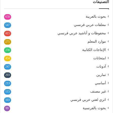
التصنيفات
بحوث بالعربية
658
معلقات عربي فرنسي
547
محفوظات و أناشيد عربي فرنسي
415
موارد المعلم
271
الإنتاجات الكتابية
256
امتحانات
454
آدونات
247
تمارين
293
أساسي
213
غير مصنف
115
اثري لغتي عربي فرنسي
103
بحوث بالفرنسية
99