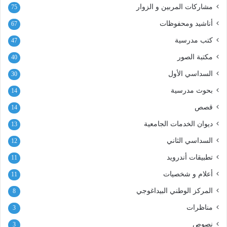
مشاركات المربين و الزوار
75
أناشيد ومحفوظات
67
كتب مدرسية
47
مكتبة الصور
40
السداسي الأول
30
بحوث مدرسية
14
قصص
14
ديوان الخدمات الجامعية
13
السداسي الثاني
12
تطبيقات أندرويد
11
أعلام و شخصيات
11
المركز الوطني البيداغوجي
8
مناظرات
3
نصوص
3