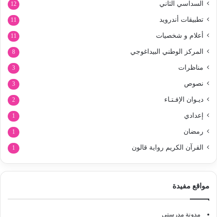
السداسي الثاني
12
تطبيقات أندرويد
11
أعلام و شخصيات
11
المركز الوطني البيداغوجي
8
مناظرات
3
نصوص
3
ديـوان الإفـتـاء
2
إعدادي
1
رمضان
1
القرآن الكريم رواية قالون
1
مواقع مفيدة
مدونة مدرستي