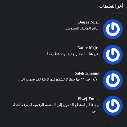
أخر التعليقات
Douaa Nifzi
نتائج المعدل السنوي...
Nader Mejri
هل هناك اصدار جديد لهذه تطبيقة؟...
Saleh Khamis
الآية رقم ١١ بها خطأ لا تَسْمَعُ فِيها لاغِيَةً لقد ضمت التا...
Elwej Emna
رجاءا لم أستطع الدخول إلى المنصة الرقمية لمعرفة اعداد
ابني...