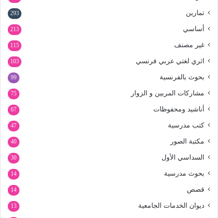
تمارين
293
أساسي
213
غير مصنف
115
اثري لغتي عربي فرنسي
103
بحوث بالفرنسية
99
مشاركات المربين و الزوار
75
أناشيد ومحفوظات
67
كتب مدرسية
47
مكتبة الصور
40
السداسي الأول
30
بحوث مدرسية
14
قصص
14
ديوان الخدمات الجامعية
13