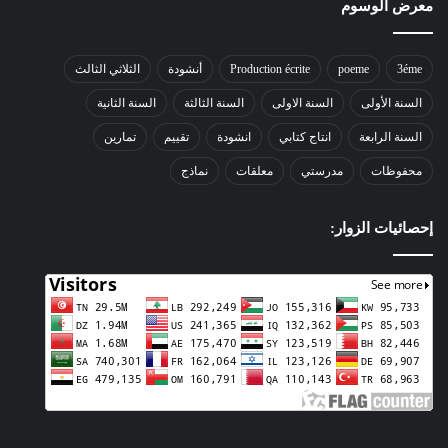
معرض الوسوم
3éme
poeme
Production écrite
أنشودة
الثلاثي الثالث
السنة الأولى
السنة الاولى
السنة الثالثة
السنة الثانية
السنة الرابعة
انتاج كتابي
انشودة
تقييم
تمارين
محفوظات
مدرستي
معلقات
نماذج
إحصائيات الزوار: