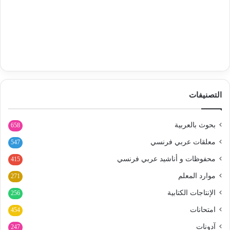
التصنيفات
بحوث بالعربية
658
معلقات عربي فرنسي
547
محفوظات و أناشيد عربي فرنسي
415
موارد المعلم
271
الإنتاجات الكتابية
256
امتحانات
454
آدونات
247