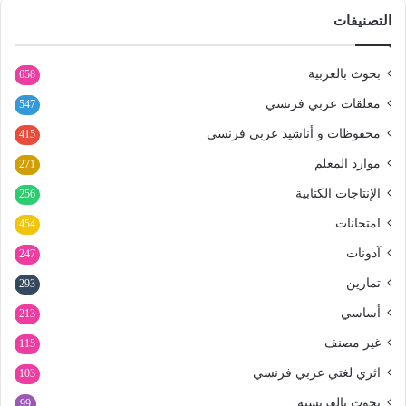
التصنيفات
بحوث بالعربية
658
معلقات عربي فرنسي
547
محفوظات و أناشيد عربي فرنسي
415
موارد المعلم
271
الإنتاجات الكتابية
256
امتحانات
454
آدونات
247
تمارين
293
أساسي
213
غير مصنف
115
اثري لغتي عربي فرنسي
103
بحوث بالفرنسية
99