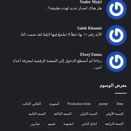
Nader Mejri
هل هناك اصدار جديد لهذه تطبيقة؟...
Saleh Khamis
الآية رقم ١١ بها خطأ لا تَسْمَعُ فِيها لاغِيَةً لقد ضمت التا...
Elwej Emna
رجاءا لم أستطع الدخول إلى المنصة الرقمية لمعرفة اعداد
ابني...
معرض الوسوم
3éme
poeme
Production écrite
أنشودة
الثلاثي الثالث
السنة الأولى
السنة الاولى
السنة الثالثة
السنة الثانية
السنة الرابعة
انتاج كتابي
انشودة
تقييم
تمارين