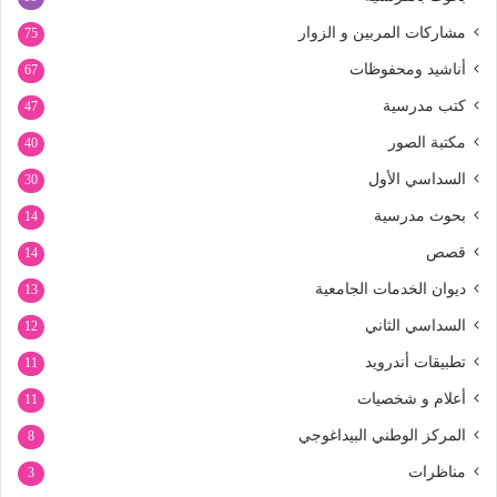
مشاركات المربين و الزوار
75
أناشيد ومحفوظات
67
كتب مدرسية
47
مكتبة الصور
40
السداسي الأول
30
بحوث مدرسية
14
قصص
14
ديوان الخدمات الجامعية
13
السداسي الثاني
12
تطبيقات أندرويد
11
أعلام و شخصيات
11
المركز الوطني البيداغوجي
8
مناظرات
3