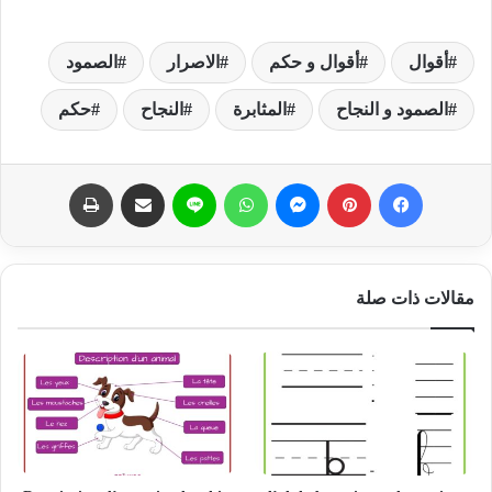
أقوال
أقوال و حكم
الاصرار
الصمود
الصمود و النجاح
المثابرة
النجاح
حكم
فيسبوك
بينتيريست
ماسنجر
واتساب
لاين
مشاركة عبر البريد
طباعة
مقالات ذات صلة