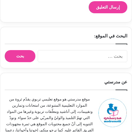
البحث في الموقع:
ا
ل
ب
ح
ث
عن مدرستي
ع
ن
:
موقع مدرستي هو موقع تعليمي تربوي يقدّم ثروة من
الموارد التعليمية المتنوعة، من امتحانات وتمارين
وتقييمات، إلى أناشيد ومعلّقات تربوية وغيرها من المواد
التي تهمّ التلميذ والوليّ والمربّي على حدّ سواء. ونودّ
التنويه إلى أنّ جميع محتويات الموقع هي ثمرة مجهودات
الفريق القائم عليه. كما نرجو منكم، إخوتنا وأخواتنا، دعمنا