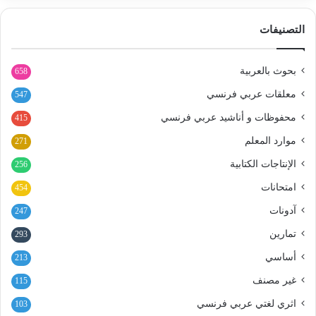
التصنيفات
بحوث بالعربية
658
معلقات عربي فرنسي
547
محفوظات و أناشيد عربي فرنسي
415
موارد المعلم
271
الإنتاجات الكتابية
256
امتحانات
454
آدونات
247
تمارين
293
أساسي
213
غير مصنف
115
اثري لغتي عربي فرنسي
103