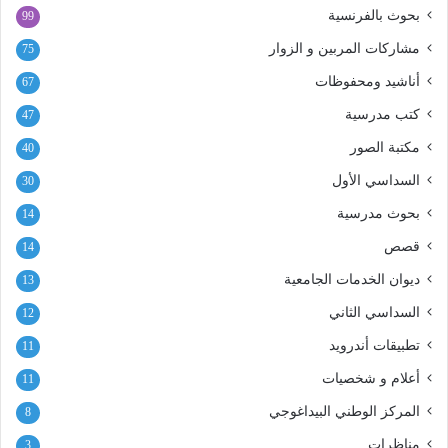
بحوث بالفرنسية
99
مشاركات المربين و الزوار
75
أناشيد ومحفوظات
67
كتب مدرسية
47
مكتبة الصور
40
السداسي الأول
30
بحوث مدرسية
14
قصص
14
ديوان الخدمات الجامعية
13
السداسي الثاني
12
تطبيقات أندرويد
11
أعلام و شخصيات
11
المركز الوطني البيداغوجي
8
مناظرات
3