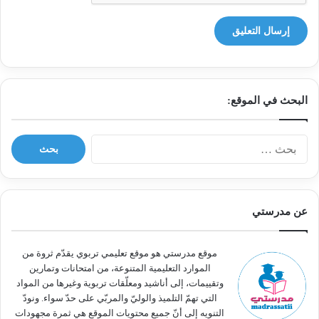
البحث في الموقع:
ا
ل
ب
ح
ث
عن مدرستي
ع
ن
:
موقع مدرستي هو موقع تعليمي تربوي يقدّم ثروة من
الموارد التعليمية المتنوعة، من امتحانات وتمارين
وتقييمات، إلى أناشيد ومعلّقات تربوية وغيرها من المواد
التي تهمّ التلميذ والوليّ والمربّي على حدّ سواء. ونودّ
التنويه إلى أنّ جميع محتويات الموقع هي ثمرة مجهودات