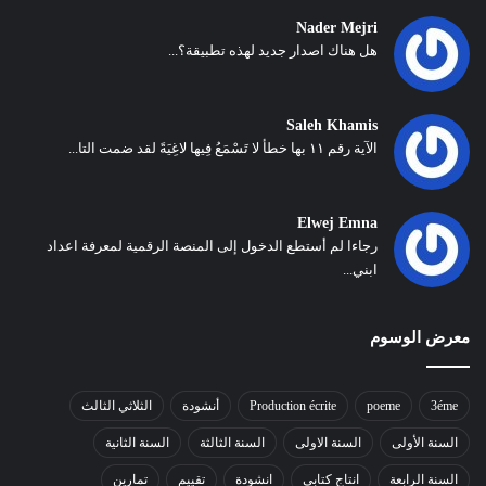
Nader Mejri
هل هناك اصدار جديد لهذه تطبيقة؟...
Saleh Khamis
الآية رقم ١١ بها خطأ لا تَسْمَعُ فِيها لاغِيَةً لقد ضمت التا...
Elwej Emna
رجاءا لم أستطع الدخول إلى المنصة الرقمية لمعرفة اعداد
ابني...
معرض الوسوم
3éme
poeme
Production écrite
أنشودة
الثلاثي الثالث
السنة الأولى
السنة الاولى
السنة الثالثة
السنة الثانية
السنة الرابعة
انتاج كتابي
انشودة
تقييم
تمارين