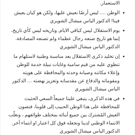
الاستعمار.
الوطن …. ليس أرضًا نعيش عليها، ولكن هو كيان يعيش
فينا! الدكتور الياس ميشال الشويري
يوم الاستقلال ليس كباقي الايام, وتاريخه ليس كأي تاريخ،
إنما هو تاريخ صنعه رجال عظماء ولم تصنعه المصادفة.
الدكتور الياس ميشال الشويري
إن تخليد ذكرى الاستقلال يعد مناسبة وطنية لاستلهام ما
تنطوي عليه من قيم سامية وغايات نبيلة خدمة للوطن
وإعلاء مكانته وصيانة وحدته والمحافظة على هويته
ومقوماته والدفاع عن مقدساته وتعزيز نهضته … الدكتور
الياس ميشال الشويري
في هذه الذكرى، ينبغي علينا جميعاً السعي الحثيث
للمحافظة على هذا الوطن الحبيب إلى قلوبنا، فنصون
العيش المُشترك بين جميع أبنائه بمختلف طوائفهم ، ونغلّب
الانتماء الوطني لدينا ونجعله فوق كل اعتبار او انتماء آخر.
الدكتور الياس ميشال الشويري