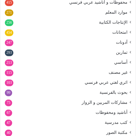
محفوظات و أناشيد عربي فرنسي
415
موارد المعلم
271
الإنتاجات الكتابية
256
امتحانات
454
آدونات
247
تمارين
293
أساسي
213
غير مصنف
115
اثري لغتي عربي فرنسي
103
بحوث بالفرنسية
99
مشاركات المربين و الزوار
75
أناشيد ومحفوظات
67
كتب مدرسية
47
مكتبة الصور
40