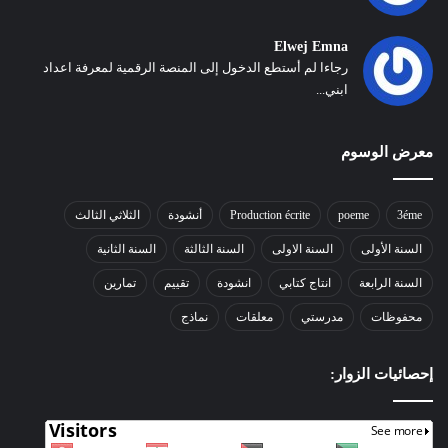
Elwej Emna
رجاءا لم أستطع الدخول إلى المنصة الرقمية لمعرفة اعداد
ابني...
معرض الوسوم
3éme
poeme
Production écrite
أنشودة
الثلاثي الثالث
السنة الأولى
السنة الاولى
السنة الثالثة
السنة الثانية
السنة الرابعة
انتاج كتابي
انشودة
تقييم
تمارين
محفوظات
مدرستي
معلقات
نماذج
إحصائيات الزوار: