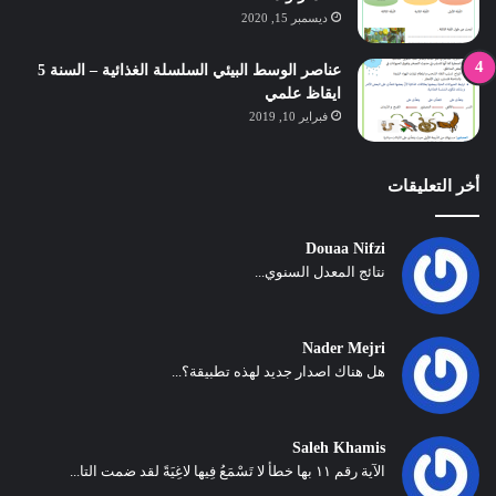
ديسمبر 15, 2020
عناصر الوسط البيئي السلسلة الغذائية – السنة 5
ايقاظ علمي
فبراير 10, 2019
أخر التعليقات
Douaa Nifzi
نتائج المعدل السنوي...
Nader Mejri
هل هناك اصدار جديد لهذه تطبيقة؟...
Saleh Khamis
الآية رقم ١١ بها خطأ لا تَسْمَعُ فِيها لاغِيَةً لقد ضمت التا...