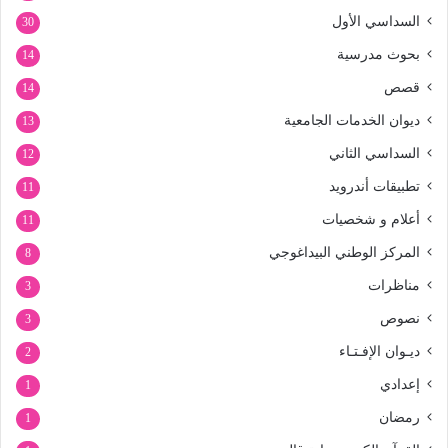
السداسي الأول
30
بحوث مدرسية
14
قصص
14
ديوان الخدمات الجامعية
13
السداسي الثاني
12
تطبيقات أندرويد
11
أعلام و شخصيات
11
المركز الوطني البيداغوجي
8
مناظرات
3
نصوص
3
ديـوان الإفـتـاء
2
إعدادي
1
رمضان
1