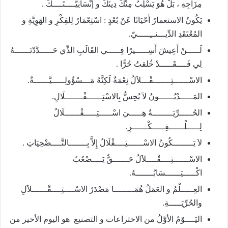
مِزَاجِهِ ، بَلْ هُوَ يَسْلِبُ مِنْكَ دِينَكَ و إنْسَانِيَّــــتَــــكَ .
يَكُونُ الاستعمارُ أَحْيَانًا عَنْ بُعْدٍ : اسْتِعْمَارٌ لِلفِكْرِ و الهَوِيَّةِ و
المُعْتَقَدِ الدِّيـــنــِـــــيّ.
لَـــــنْ أَعِيشَ أَسِـــــيرًا فِـــــي القَالَبِ الذِّي حَـــــدَّدْتَــــــهُ
لِي فَــــقَـــــدْ خُلقتُ حُرًّا .
الاسْــــــتِـــــــقْـــلاَلُ نِعْمَةٌ لَكِنَّهُ مَـــسْؤُولِـــــيَّــــــةٌ.
المَـــــدْيُــــــونُ لاَ يُحِسُّ بِالاسْتِــــــقْـــــــلَالِ.
الحُـــــرِّيَــــــــةُ هِـــــيَ اسْـــــتِـــــقْــــــلَالٌ
لِـــــلْــــــفِـــــكْــــــرِ.
لاَ يَــــــــكُونُ الاسْــــــتِــــقْلَالُ إِلاَّ بِـــــــالتَّــــضْحِيَاتِ .
الاسْــــــتِــــقْــــلاَلُ حَــــــقٌّ يَــــصْعُبُ
اكْـــــتِــــــسَابُـــــــهُ.
العِـــــلْمُ و العَمَلُ هُمَــــــــا مَصْدَرُ الاسْــــتِــــقْــــــلاَلِ
والحُرِّيَـــــةِ.
اليَــــوْمُ الأوَّلُ من الاختراعات و التصنيع هو اليوم الأخير من