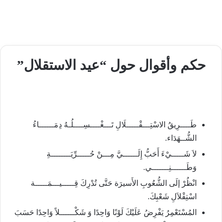
حكم وأقوال حول “عيد الاستقلال”
طَــــرِيقُ الاسْتِـــقْـــــلَالِ تَـــغْــــسِــــلُـهُ دِمَــــــاءُ
الشُّــهَدَاء.
لاَ شَـــــيْءَ أَحَبُّ إِلَــــــيَّ مِـــنْ حُـــــرِّيَــــــــةِ
وَطَــــــنِـــــــي.
انْظُرْ إلَى الشُّعُوبِ الأَسيرَة حَتَّى تُدْرِكَ قِـــــيـــمَـــــة
اسْتِقْلاَلِ شَعْبِكَ.
المُسْتَعْمِرُ يَفْرِضُ عَلَيْكَ لَوْنًا وَاحِدًا وَ شَكْــــــلاً وَاحِدًا حَسَبَ