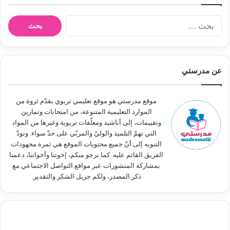
ا
ل
ب
ح
ث
عن مدرستي
ع
ن
:
موقع مدرستي هو موقع تعليمي تربوي يقدّم ثروة من
الموارد التعليمية المتنوعة، من امتحانات وتمارين
وتقييمات، إلى أناشيد ومعلّقات تربوية وغيرها من المواد
التي تهمّ التلميذ والوليّ والمربّي على حدّ سواء. ونودّ
التنويه إلى أنّ جميع محتويات الموقع هي ثمرة مجهودات
الفريق القائم عليه. كما نرجو منكم، إخوتنا وأخواتنا، دعمنا
بمشاركة المنشورات عبر مواقع التواصل الاجتماعي مع
ذكر المصدر، ولكم جزيل الشكر والتقدير.