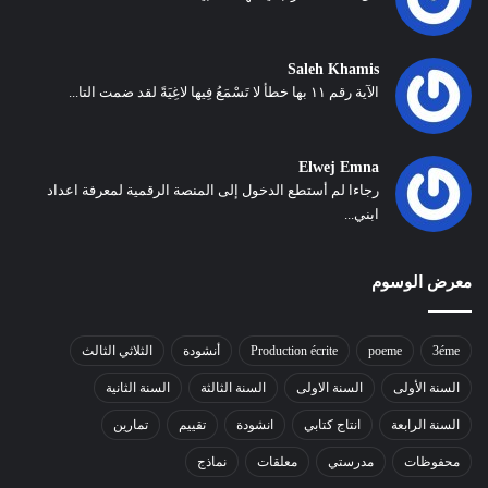
Saleh Khamis
الآية رقم ١١ بها خطأ لا تَسْمَعُ فِيها لاغِيَةً لقد ضمت التا...
Elwej Emna
رجاءا لم أستطع الدخول إلى المنصة الرقمية لمعرفة اعداد
ابني...
معرض الوسوم
3éme
poeme
Production écrite
أنشودة
الثلاثي الثالث
السنة الأولى
السنة الاولى
السنة الثالثة
السنة الثانية
السنة الرابعة
انتاج كتابي
انشودة
تقييم
تمارين
محفوظات
مدرستي
معلقات
نماذج