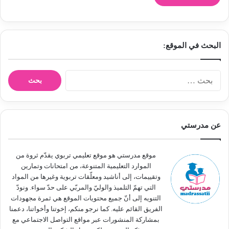
البحث في الموقع:
ا
ل
ب
ح
ث
عن مدرستي
ع
ن
:
موقع مدرستي هو موقع تعليمي تربوي يقدّم ثروة من
الموارد التعليمية المتنوعة، من امتحانات وتمارين
وتقييمات، إلى أناشيد ومعلّقات تربوية وغيرها من المواد
التي تهمّ التلميذ والوليّ والمربّي على حدّ سواء. ونودّ
التنويه إلى أنّ جميع محتويات الموقع هي ثمرة مجهودات
الفريق القائم عليه. كما نرجو منكم، إخوتنا وأخواتنا، دعمنا
بمشاركة المنشورات عبر مواقع التواصل الاجتماعي مع