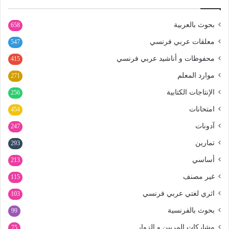
بحوث بالعربية
658
معلقات عربي فرنسي
547
محفوظات و أناشيد عربي فرنسي
415
موارد المعلم
271
الإنتاجات الكتابية
256
امتحانات
454
آدونات
247
تمارين
293
أساسي
213
غير مصنف
115
اثري لغتي عربي فرنسي
103
بحوث بالفرنسية
99
مشاركات المربين و الزوار
75