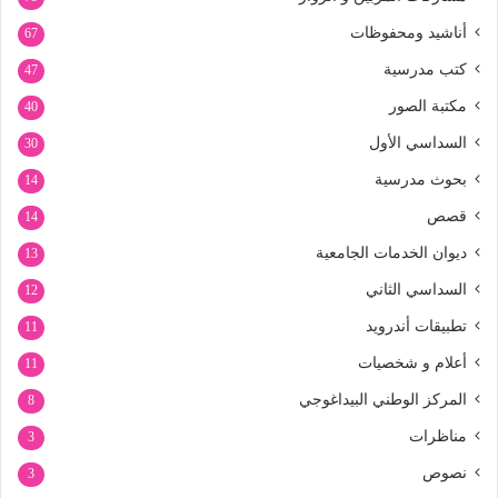
أناشيد ومحفوظات
67
كتب مدرسية
47
مكتبة الصور
40
السداسي الأول
30
بحوث مدرسية
14
قصص
14
ديوان الخدمات الجامعية
13
السداسي الثاني
12
تطبيقات أندرويد
11
أعلام و شخصيات
11
المركز الوطني البيداغوجي
8
مناظرات
3
نصوص
3