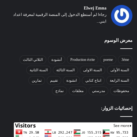
Elwej Emna
رجاءا لم أستطع الدخول إلى المنصة الرقمية لمعرفة اعداد
ابني...
معرض الوسوم
3éme
poeme
Production écrite
أنشودة
الثلاثي الثالث
السنة الأولى
السنة الاولى
السنة الثالثة
السنة الثانية
السنة الرابعة
انتاج كتابي
انشودة
تقييم
تمارين
محفوظات
مدرستي
معلقات
نماذج
إحصائيات الزوار: