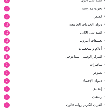
السداسي الأول
30
بحوث مدرسية
14
قصص
14
ديوان الخدمات الجامعية
13
السداسي الثاني
12
تطبيقات أندرويد
11
أعلام و شخصيات
11
المركز الوطني البيداغوجي
8
مناظرات
3
نصوص
3
ديـوان الإفـتـاء
2
إعدادي
1
رمضان
1
القرآن الكريم رواية قالون
1