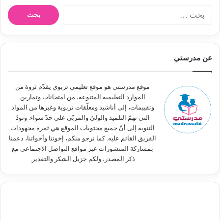
ا
ل
ب
ح
ث
عن مدرستي
ع
ن
:
موقع مدرستي هو موقع تعليمي تربوي يقدّم ثروة من
الموارد التعليمية المتنوعة، من امتحانات وتمارين
وتقييمات، إلى أناشيد ومعلّقات تربوية وغيرها من المواد
التي تهمّ التلميذ والوليّ والمربّي على حدّ سواء. ونودّ
التنويه إلى أنّ جميع محتويات الموقع هي ثمرة مجهودات
الفريق القائم عليه. كما نرجو منكم، إخوتنا وأخواتنا، دعمنا
بمشاركة المنشورات عبر مواقع التواصل الاجتماعي مع
ذكر المصدر، ولكم جزيل الشكر والتقدير.