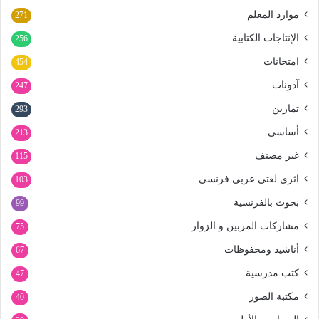
موارد المعلم
271
الإنتاجات الكتابية
256
امتحانات
454
آدونات
247
تمارين
293
أساسي
213
غير مصنف
115
اثري لغتي عربي فرنسي
103
بحوث بالفرنسية
99
مشاركات المربين و الزوار
75
أناشيد ومحفوظات
67
كتب مدرسية
47
مكتبة الصور
40