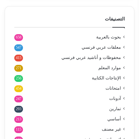
التصنيفات
بحوث بالعربية
658
معلقات عربي فرنسي
547
محفوظات و أناشيد عربي فرنسي
415
موارد المعلم
271
الإنتاجات الكتابية
256
امتحانات
454
آدونات
247
تمارين
293
أساسي
213
غير مصنف
115