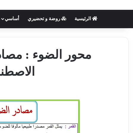
الرئيسية
روضة و تحضيري
أساسي
محور الضوء : مصادر
الاصطناع