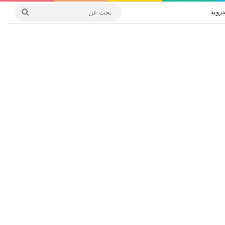
درويد
بحث
عن