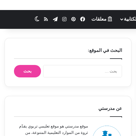
كتابية
معلقات
فيسبوك
بينتيريست
انستقرام
تيلقرام
ملخص الموقع RSS
الوضع المظلم
البحث في الموقع:
ا
ل
ب
ح
ث
ع
ن
عن مدرستي
:
موقع مدرستي هو موقع تعليمي تربوي يقدّم
ثروة من الموارد التعليمية المتنوعة، من