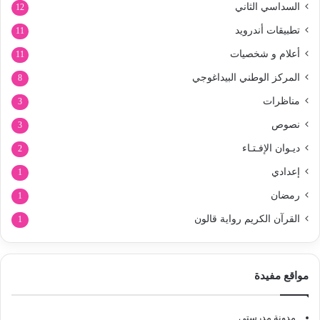
السداسي الثاني
12
تطبيقات أندرويد
11
أعلام و شخصيات
11
المركز الوطني البيداغوجي
8
مناظرات
3
نصوص
3
ديـوان الإفـتـاء
2
إعدادي
1
رمضان
1
القرآن الكريم رواية قالون
1
مواقع مفيدة
مدونة مدرستي