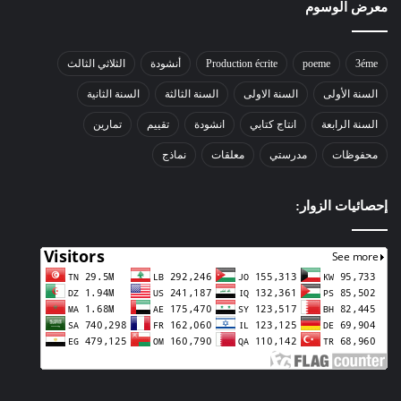
معرض الوسوم
3éme
poeme
Production écrite
أنشودة
الثلاثي الثالث
السنة الأولى
السنة الاولى
السنة الثالثة
السنة الثانية
السنة الرابعة
انتاج كتابي
انشودة
تقييم
تمارين
محفوظات
مدرستي
معلقات
نماذج
إحصائيات الزوار: