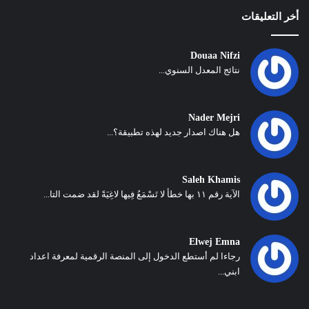
أخر التعليقات
Douaa Nifzi
نتائج المعدل السنوي...
Nader Mejri
هل هناك اصدار جديد لهذه تطبيقة؟...
Saleh Khamis
الآية رقم ١١ بها خطأ لا تَسْمَعُ فِيها لاغِيَةً لقد ضمت التا...
Elwej Emna
رجاءا لم أستطع الدخول إلى المنصة الرقمية لمعرفة اعداد
ابني...