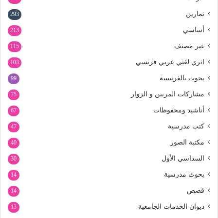
تمارين
293
أساسي
213
غير مصنف
115
اثري لغتي عربي فرنسي
103
بحوث بالفرنسية
99
مشاركات المربين و الزوار
75
أناشيد ومحفوظات
67
كتب مدرسية
47
مكتبة الصور
40
السداسي الأول
30
بحوث مدرسية
14
قصص
14
ديوان الخدمات الجامعية
13