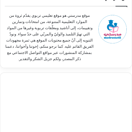
ع
ن
:
موقع مدرستي هو موقع تعليمي تربوي يقدّم ثروة من
الموارد التعليمية المتنوعة، من امتحانات وتمارين
وتقييمات، إلى أناشيد ومعلّقات تربوية وغيرها من المواد
التي تهمّ التلميذ والوليّ والمربّي على حدّ سواء. ونودّ
التنويه إلى أنّ جميع محتويات الموقع هي ثمرة مجهودات
الفريق القائم عليه. كما نرجو منكم، إخوتنا وأخواتنا، دعمنا
بمشاركة المنشورات عبر مواقع التواصل الاجتماعي مع
ذكر المصدر، ولكم جزيل الشكر والتقدير.