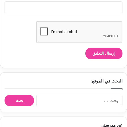
البحث في الموقع:
ا
ل
ب
ح
ث
عن مدرستي