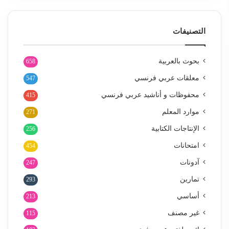
التصنيفات
بحوث بالعربية
658
معلقات عربي فرنسي
547
محفوظات و أناشيد عربي فرنسي
415
موارد المعلم
271
الإنتاجات الكتابية
256
امتحانات
454
آدونات
247
تمارين
293
أساسي
213
غير مصنف
115