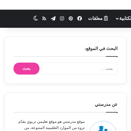
كتابية
معلقات
فيسبوك
بينتيريست
انستقرام
تيلقرام
ملخص الموقع RSS
الوضع المظلم
البحث في الموقع:
ا
ل
ب
ح
ث
ع
ن
عن مدرستي
:
موقع مدرستي هو موقع تعليمي تربوي يقدّم
ثروة من الموارد التعليمية المتنوعة، من