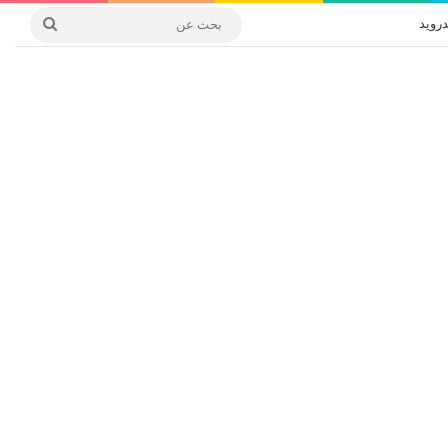
درويد
بحث
عن