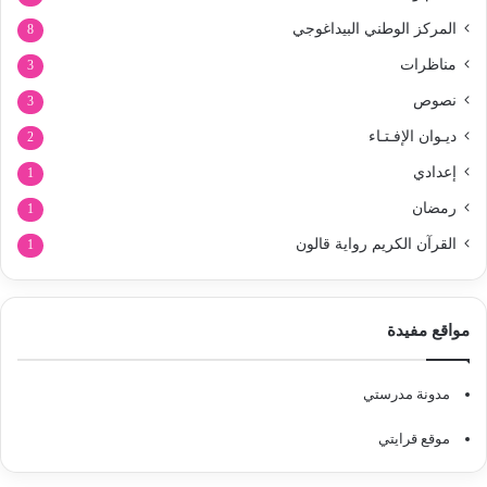
المركز الوطني البيداغوجي
8
مناظرات
3
نصوص
3
ديـوان الإفـتـاء
2
إعدادي
1
رمضان
1
القرآن الكريم رواية قالون
1
مواقع مفيدة
مدونة مدرستي
موقع قرايتي