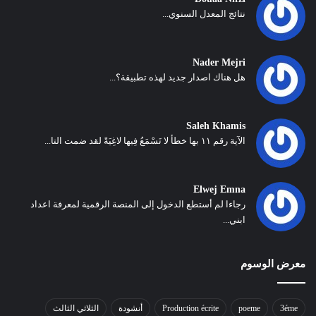
نتائج المعدل السنوي...
Nader Mejri
هل هناك اصدار جديد لهذه تطبيقة؟...
Saleh Khamis
الآية رقم ١١ بها خطأ لا تَسْمَعُ فِيها لاغِيَةً لقد ضمت التا...
Elwej Emna
رجاءا لم أستطع الدخول إلى المنصة الرقمية لمعرفة اعداد
ابني...
معرض الوسوم
3éme
poeme
Production écrite
أنشودة
الثلاثي الثالث