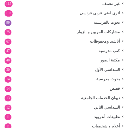
غير مصنف
115
اثري لغتي عربي فرنسي
103
بحوث بالفرنسية
99
مشاركات المربين و الزوار
75
أناشيد ومحفوظات
67
كتب مدرسية
47
مكتبة الصور
40
السداسي الأول
30
بحوث مدرسية
14
قصص
14
ديوان الخدمات الجامعية
13
السداسي الثاني
12
تطبيقات أندرويد
11
أعلام و شخصيات
11