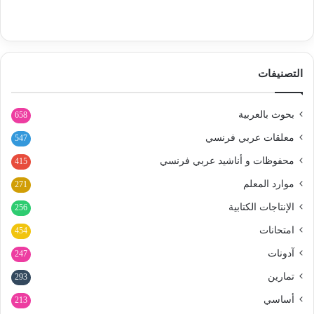
التصنيفات
بحوث بالعربية
658
معلقات عربي فرنسي
547
محفوظات و أناشيد عربي فرنسي
415
موارد المعلم
271
الإنتاجات الكتابية
256
امتحانات
454
آدونات
247
تمارين
293
أساسي
213